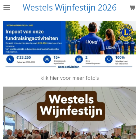
Westels Wijnfestijn 2026
Ga
direct
naar
de
hoofdinhoud
klik hier voor meer foto’s